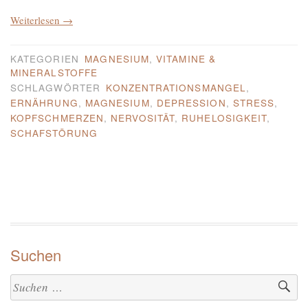
„Magnesium
Weiterlesen
→
für
die
KATEGORIEN
MAGNESIUM
,
VITAMINE &
MINERALSTOFFE
Gesundheit“
SCHLAGWÖRTER
KONZENTRATIONSMANGEL
,
ERNÄHRUNG
,
MAGNESIUM
,
DEPRESSION
,
STRESS
,
KOPFSCHMERZEN
,
NERVOSITÄT
,
RUHELOSIGKEIT
,
SCHAFSTÖRUNG
Suchen
Suchen
nach: